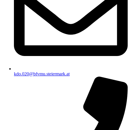
kdo.020@bfvmu.steiermark.at