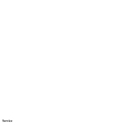
mehr laden
Folge uns auf Instagram
Service