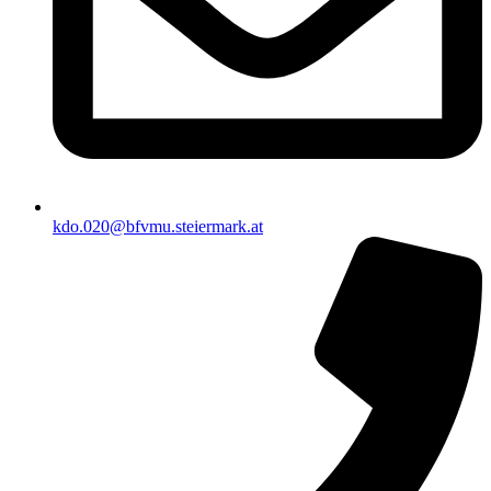
kdo.020@bfvmu.steiermark.at