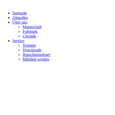
Zum
Inhalt
Startseite
wechseln
Aktuelles
Über uns
Mannschaft
Fuhrpark
Chronik
Service
Termine
Downloads
Brauchtumsfeuer
Mitglied werden